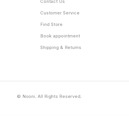
Contact Us
Customer Service
Find Store
Book appointment
Shipping & Returns
© Nooni. All Rights Reserved.
te Kit
Zoey – Portfolio WordPress Theme
Zoho CRM Integration Plugin With Woocommerce: Zoho CRM Plugin for WordPress
ZOI – Construction Template Kit
Zoli – Fashion WooCommerce WordPress Theme
Zonker – WooCommerce WordPress Theme
Zo