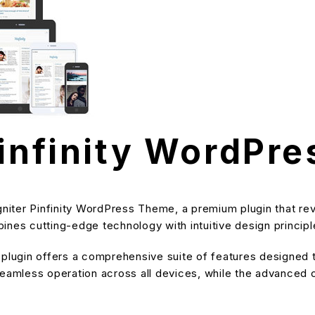
Pinfinity WordPr
Igniter Pinfinity WordPress Theme, a premium plugin that r
nes cutting-edge technology with intuitive design principle
s plugin offers a comprehensive suite of features designe
eamless operation across all devices, while the advanced cu