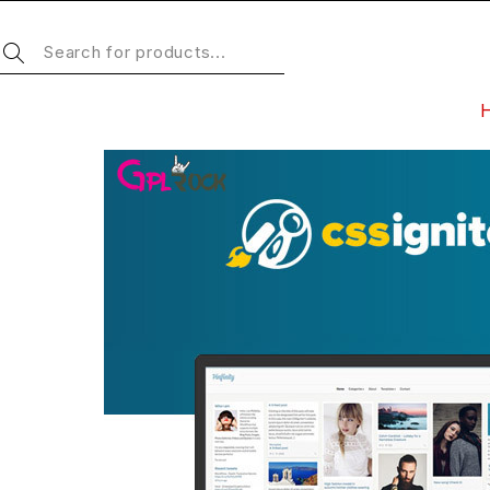
tmbahis giriş
betplay
betplay giriş
betgar
betgar giriş
betnis
bet
ming
Pashagaming giriş
Enbet giriş
Betpay
Betpay giriş
Betpari
iriş
Betkanyon
Betkanyon giriş
Jestbahis
Jestbahis giriş
mavi
riş
Grandpashabet
Grandpashabet giriş
Marsbahis
Marsbahis g
iriş
Atlasbet
Atlasbet giriş
romabet
romabet giriş
norabahis
nor
bet
Kalebet giriş
Betbigo
Betbigo giriş
Betpas
Betpas giriş
Atla
Vegabet
jokerbet
jokerbet giriş
Grandpashabet
pulibet
pulibet g
giriş
meritking giriş
Kalebet
Kalebet giriş
Amgbahis giriş
Pokerk
t
kalebet giriş
betnis
betnis giriş
teosbet
teosbet giriş
jokerbet
s
Amgbahis giriş
Betkom
Betkom giriş
Süpertotobet
Mariobet
M
törbet
editörbet giriş
meritking
meritking giriş
mavibet
mavibet 
asino Ve Slot Oyunları
Mavibet Giriş: Mavibet Bonus Ve Kam
üpertotobet giriş
meybet giriş
meritking
meritking giriş
marsba
his
marsbahis giriş
alobet
alobet giriş
alobet giriş
sonbahis
sonb
obet
Alobet giriş
Roketbet
Roketbet giriş
Roketbet
Roketbet gi
betcio giriş
romabet
romabet giriş
betplay
betplay giriş
alobet
a
nları
Marsbahis Giriş: Marsbahis Güvenilir Mi, Marsbahis Spo