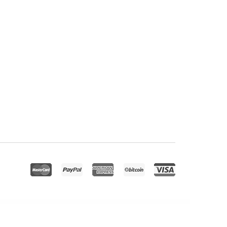
oland – Safari & Zoo Elementor Template Kit
Zoom Gallery for Elementor
ZoomSounds – WordPress Wave Audio Player