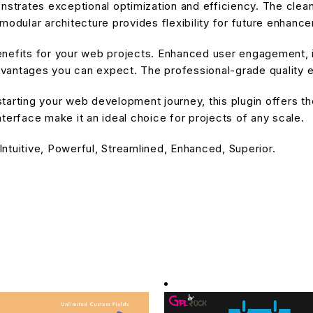
onstrates exceptional optimization and efficiency. The cle
modular architecture provides flexibility for future enhanc
enefits for your web projects. Enhanced user engagement, 
antages you can expect. The professional-grade quality en
arting your web development journey, this plugin offers the
terface make it an ideal choice for projects of any scale.
ntuitive, Powerful, Streamlined, Enhanced, Superior.