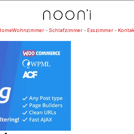
nis giriş
Betbigo
Betbigo giriş
Kalebet
Kalebet giriş
Teosbet
Te
bu
Betparibu giriş
Galabet
Galabet giriş
Norabahis
Norabahis gi
bet
mavibet giris
mavibet
mavibet giris
romabet giriş
enbet
enbe
iriş
pulibet giriş
pulibet giriş
pusulabet giriş
pusulabet giriş
Cra
Home
Wohnzimmer
Schlafzimmer
Esszimmer
Kontak
abahis giriş
enbet
enbet giriş
amgbahis
amgbahis giriş
pokerkl
sbet
Atlasbet giriş
Meybet
Meybet giriş
Grandpashabet
Grandp
iriş
holiganbet
holiganbet giriş
pusulabet
pusulabet giriş
crato
las
Pokerklas giriş
Betkom giriş
Süpertotobet giriş
Mariobet g
okerbet
jokerbet giriş
celtabet
celtabet giriş
avrupabet
avrupab
ariobet giriş
Betmatik
Betmatik giriş
Dedebet
Dedebet giriş
Ul
giriş
jasminbet
jasminbet giriş
betplay
betplay giriş
matbet
matb
panyalar
bahiscasino giriş
sonbahis
sonbahis giriş
celtabet gir
iriş
meritking
meritking giriş
marsbahis
marsbahis giriş
ultrabe
his giriş
alobet
alobet giriş
alobet giriş
sonbahis
sonbahis giriş
bet giriş
Roketbet
Roketbet giriş
Roketbet
Roketbet giriş
Bet
cio
betcio giriş
romabet
romabet giriş
betplay
betplay giriş
alo
t giriş
Mavibet
Mavibet giriş
Restbet
Restbet giriş
Betzula
Betz