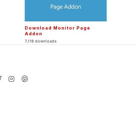
Download Monitor Page
Addon
7,118 downloads