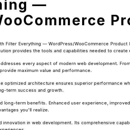
hing —
ooCommerce Prod
h Filter Everything — WordPress/WooCommerce Product Filt
solution provides the tools and capabilities needed to create
 addresses every aspect of modern web development. From 
o provide maximum value and performance.
he optimized architecture ensures superior performance while
ong-term success and growth.
and long-term benefits. Enhanced user experience, improve
ntages you'll realize.
nd innovation in web development. Its comprehensive capabil
experiences.