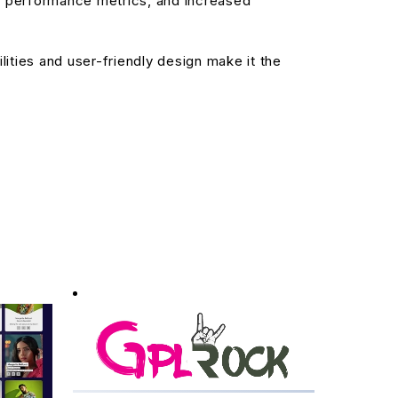
d performance metrics, and increased
ities and user-friendly design make it the