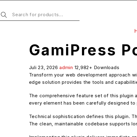
tmbahis giriş
betplay
betplay giriş
betgar
betgar giriş
betnis
bet
ming
Pashagaming giriş
Enbet giriş
Betpay
Betpay giriş
Betpari
iriş
Betkanyon
Betkanyon giriş
Jestbahis
Jestbahis giriş
mavi
riş
Grandpashabet
Grandpashabet giriş
Marsbahis
Marsbahis g
iriş
Atlasbet
Atlasbet giriş
romabet
romabet giriş
norabahis
nor
bet
Kalebet giriş
Betbigo
Betbigo giriş
Betpas
Betpas giriş
Atla
GamiPress Po
Vegabet
jokerbet
jokerbet giriş
Grandpashabet
pulibet
pulibet g
giriş
meritking giriş
Kalebet
Kalebet giriş
Amgbahis giriş
Pokerk
t
kalebet giriş
betnis
betnis giriş
teosbet
teosbet giriş
jokerbet
Juli 23, 2026
admin
12,982+ Downloads
s
Amgbahis giriş
Betkom
Betkom giriş
Süpertotobet
Mariobet
M
Transform your web development approach with G
törbet
editörbet giriş
meritking
meritking giriş
mavibet
mavibet 
edge solution provides the tools and capabilit
bahiscasino giriş
bahiscasino
bahiscasino giriş
kalebet
kalebet
t
Ultrabet
Ultrabet giriş
Ultrabet giriş
Marsbahis
Marsbahis
Mars
The comprehensive feature set of this plugin
t giriş
Meritking
Meritking giriş
Celtabet
Celtabet giriş
mavibe
every element has been carefully designed t
o giriş
galabet
galabet giriş
Ramadabet
Ramadabet giriş
Xslot
abet giriş
celtabet
celtabet giriş
betnano
betnano giriş
betcio
Technical sophistication defines this plugin. T
lbet giriş
betnano
betnano giriş
betcio
betcio giriş
roketbet
ro
The clean, maintainable codebase supports l