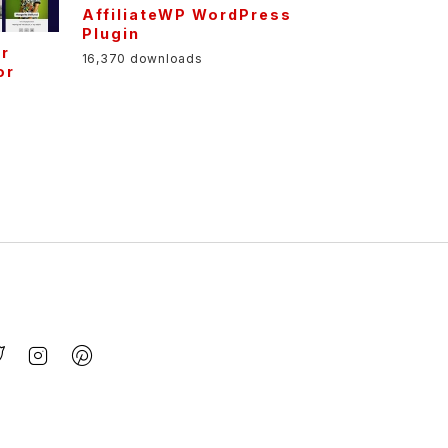
AffiliateWP WordPress
Plugin
r
16,370 downloads
or