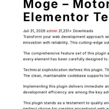
Moge – Motor
Elementor Te
Juli 31, 2026
admin
21,251+ Downloads
Transform your web development approach with
innovation with reliability. This cutting-edge 
The comprehensive feature set of this plugin
every element has been carefully designed t
Technical sophistication defines this plugin. T
The clean, maintainable codebase supports l
Implementing this plugin delivers immediate 
development efficiency are among the key adva
This plugin stands as a testament to quality a
perfect choice for creating exceptional web 