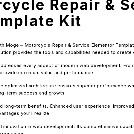
cycle Repair & S
mplate Kit
 Moge – Motorcycle Repair & Service Elementor Template K
solution provides the tools and capabilities needed to create
 addresses every aspect of modern web development. From 
o provide maximum value and performance.
he optimized architecture ensures superior performance while
ong-term success and growth.
and long-term benefits. Enhanced user experience, improve
ntages you'll realize.
nd innovation in web development. Its comprehensive capabil
experiences.