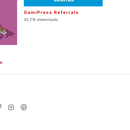
GamiPress Referrals
32,715 downloads
m