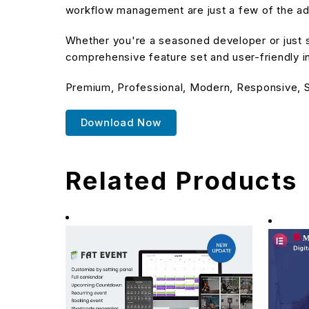
workflow management are just a few of the adv
Whether you're a seasoned developer or just st
comprehensive feature set and user-friendly in
Premium, Professional, Modern, Responsive, SE
Download Now
Related Products