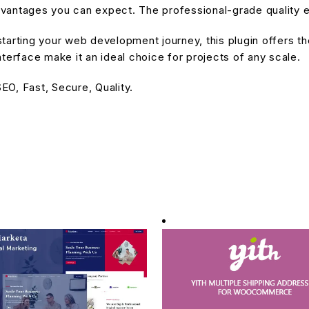
antages you can expect. The professional-grade quality en
arting your web development journey, this plugin offers the
terface make it an ideal choice for projects of any scale.
O, Fast, Secure, Quality.