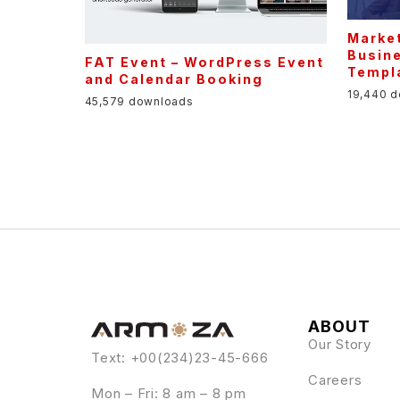
Market
Busin
FAT Event – WordPress Event
Templa
and Calendar Booking
19,440 
45,579 downloads
ABOUT
Our Story
Text: +00(234)23-45-666
Careers
Mon – Fri: 8 am – 8 pm