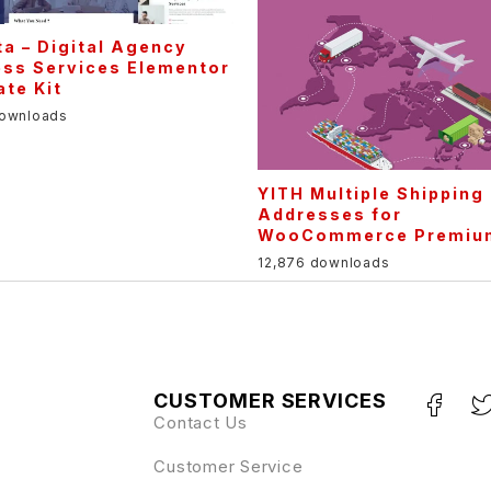
a – Digital Agency
ess Services Elementor
te Kit
downloads
YITH Multiple Shipping
Addresses for
WooCommerce Premiu
12,876 downloads
CUSTOMER SERVICES
Contact Us
Customer Service