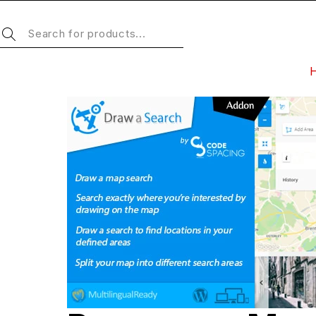
tmbahis giriş
betplay
betplay giriş
betgar
betgar giriş
betnis
bet
ming
Pashagaming giriş
Enbet giriş
Betpay
Betpay giriş
Betpari
iriş
Betkanyon
Betkanyon giriş
Jestbahis
Jestbahis giriş
mavi
riş
Grandpashabet
Grandpashabet giriş
Marsbahis
Marsbahis g
iriş
Atlasbet
Atlasbet giriş
romabet
romabet giriş
norabahis
nor
bet
Kalebet giriş
Betbigo
Betbigo giriş
Betpas
Betpas giriş
Atla
Vegabet
jokerbet
jokerbet giriş
Grandpashabet
pulibet
pulibet g
giriş
meritking giriş
Kalebet
Kalebet giriş
Amgbahis giriş
Pokerk
t
kalebet giriş
betnis
betnis giriş
teosbet
teosbet giriş
jokerbet
s
Amgbahis giriş
Betkom
Betkom giriş
Süpertotobet
Mariobet
M
törbet
editörbet giriş
meritking
meritking giriş
mavibet
mavibet 
asino Ve Slot Oyunları
Mavibet Giriş: Mavibet Bonus Ve Kam
üpertotobet giriş
meybet giriş
meritking
meritking giriş
marsba
his
marsbahis giriş
alobet
alobet giriş
alobet giriş
sonbahis
sonb
obet
Alobet giriş
Roketbet
Roketbet giriş
Roketbet
Roketbet gi
betcio giriş
romabet
romabet giriş
betplay
betplay giriş
alobet
a
nları
Marsbahis Giriş: Marsbahis Güvenilir Mi, Marsbahis Spo