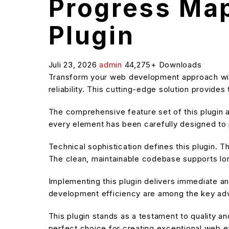
Progress Map
Plugin
Juli 23, 2026
admin
44,275+ Downloads
Transform your web development approach with
reliability. This cutting-edge solution provide
The comprehensive feature set of this plugin
every element has been carefully designed t
Technical sophistication defines this plugin. T
The clean, maintainable codebase supports l
Implementing this plugin delivers immediate 
development efficiency are among the key adva
This plugin stands as a testament to quality a
perfect choice for creating exceptional web 